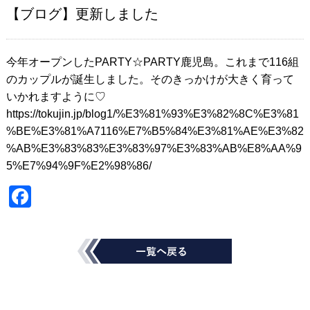
【ブログ】更新しました
今年オープンしたPARTY☆PARTY鹿児島。これまで116組
のカップルが誕生しました。そのきっかけが大きく育って
いかれますように♡
https://tokujin.jp/blog1/%E3%81%93%E3%82%8C%E3%81
%BE%E3%81%A7116%E7%B5%84%E3%81%AE%E3%82
%AB%E3%83%83%E3%83%97%E3%83%AB%E8%AA%9
5%E7%94%9F%E2%98%86/
Fac
ebo
ok