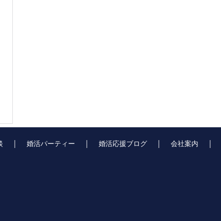
｜
｜
｜
談
婚活パーティー
婚活応援ブログ
会社案内