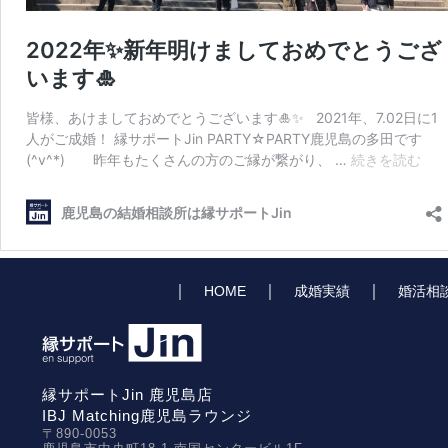
｜
｜
｜
HOME
成婚実績
婚活相
縁サポートJin 鹿児島店
IBJ Matching鹿児島ラウンジ
〒890-0053