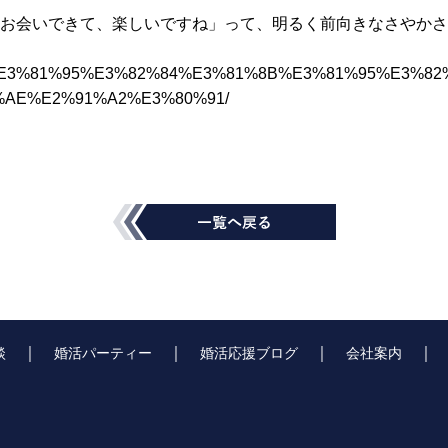
お会いできて、楽しいですね」って、明るく前向きなさやかさ
jp/blog1/%E3%81%95%E3%82%84%E3%81%8B%E3%81%9
AE%E2%91%A2%E3%80%91/
｜
｜
｜
談
婚活パーティー
婚活応援ブログ
会社案内