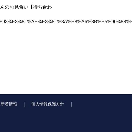
んのお見合い【待ち合わ
5%E3%82%93%E3%81%AE%E3%81%8A%E8%A6%8B%E5%90
｜
｜
｜
新着情報
個人情報保護方針