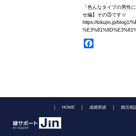
「色んなタイプの男性に
せ編】その③です☆
https://tokujin.
%E3%81%9D%E3%81%
Facebook
｜
｜
｜
HOME
成婚実績
婚活相