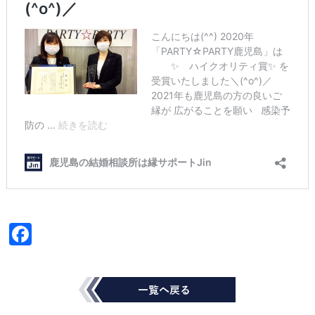
Fac
ebo
ok