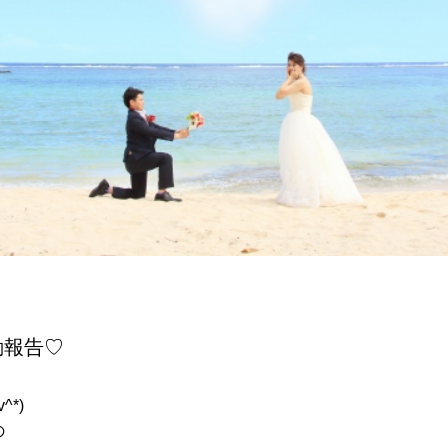
動報告♡
*)
の