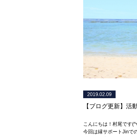
2019.02.09
【ブログ更新】活
こんにちは！村尾です(^v^
今回は縁サポートJinで