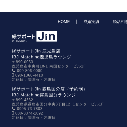
｜
｜
｜
HOME
成婚実績
婚活相
縁サポートJin 鹿児島店
IBJ Matching鹿児島ラウンジ
〒890-0053
鹿児島市中央町18-1 南国センタービル1F
099-806-0080
090-1360-4418
定休日 : 毎週火・木曜日
縁サポートJin 霧島国分店（予約制）
IBJ Matching霧島国分ラウンジ
〒899-4332
鹿児島県霧島市国分中央3丁目12−1センタービル1F
0995-73-7803
080-3374-1092
定休日 : 毎週火・木曜日