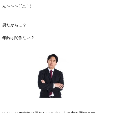
ん〜〜〜( ´△｀)
男だから…？
年齢は関係ない？