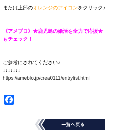
または上部の
オレンジのアイコン
をクリック♪
《アメブロ》★鹿児島の婚活を全力で応援★
もチェック！
ご参考にされてください♪
↓↓↓↓↓↓↓
https://ameblo.jp/crea0111/entrylist.html
Fac
ebo
ok