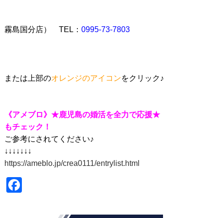
霧島国分店） TEL：
0995-73-7803
または上部の
オレンジのアイコン
をクリック♪
《アメブロ》★鹿児島の婚活を全力で応援★
もチェック！
ご参考にされてください♪
↓↓↓↓↓↓↓
https://ameblo.jp/crea0111/entrylist.html
Fac
ebo
ok