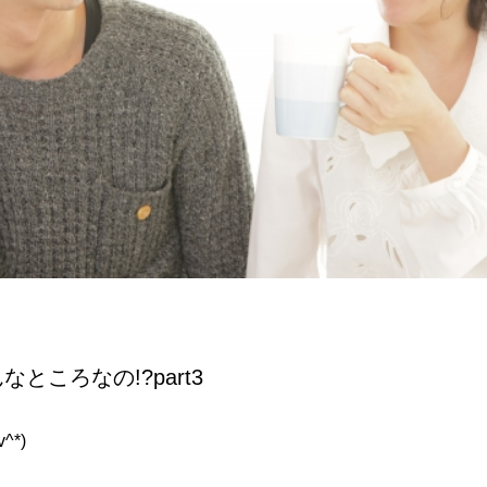
ところなの!?part3
*)