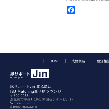
Facebook
｜
｜
｜
HOME
成婚実績
婚活相
縁サポートJin 鹿児島店
IBJ Matching鹿児島ラウンジ
〒890-0053
鹿児島市中央町18-1 南国センタービル1F
099-806-0080
090-1360-4418