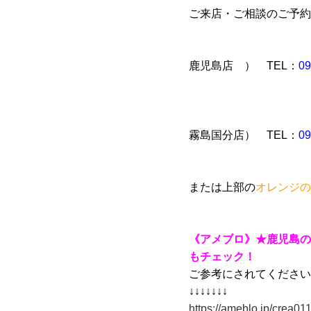
ご来店・ご相談のご予約
鹿児島店 ） TEL：
09
霧島国分店） TEL：
09
または上部の
オレンジの
《アメブロ》★鹿児島の
もチェック！
ご参考にされてください
↓↓↓↓↓↓↓
https://ameblo.jp/crea011